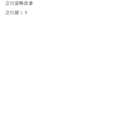
立川姿勢改善
立川肩こり
立川首こり
立川巻き肩改善
立川猫背改善
立川ボディメイク
肩こり改善
巻き肩改善
猫背改善
背中トレ
肩甲骨
姿勢改善
パーソナルトレーニング